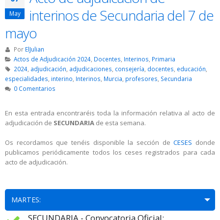
interinos de Secundaria del 7 de
May
mayo
Por
ElJulian
Actos de Adjudicación 2024
,
Docentes
,
Interinos
,
Primaria
2024
,
adjudicación
,
adjudicaciones
,
consejería
,
docentes
,
educación
,
especialidades
,
interino
,
Interinos
,
Murcia
,
profesores
,
Secundaria
0 Comentarios
En esta entrada encontraréis toda la información relativa al acto de
adjudicación de
SECUNDARIA
de esta semana.
Os recordamos que tenéis disponible la sección de
CESES
donde
publicamos periódicamente todos los ceses registrados para cada
acto de adjudicación.
MARTES:
SECUNDARIA - Convocatoria Oficial: