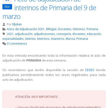
interinos de Primaria del 9 de
Mar
marzo
Por
ElJulian
Actos de Adjudicación 2021
,
BIlingüe
,
Docentes
,
Interinos
,
Primaria
2021
,
adjudicación
,
adjudicaciones
,
consejería
,
docentes
,
educación
,
especialidades
,
interino
,
Interinos
,
maestros
,
Murcia
,
Primaria
0 Comentarios
En esta entrada encontraréis toda la información relativa al acto de
adjudicación de
PRIMARIA
de esta semana.
Os recordamos que tenéis disponible la sección de
CESES
donde
publicamos periódicamente todos los ceses registrados para cada
acto de adjudicación.
ATENCIÓN- MUY IMPORTANTE:
– Una vez finalizado el proceso de adjudicación telemático