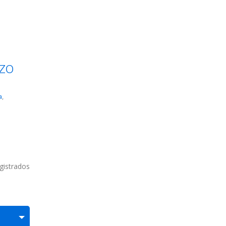
rzo
a
,
gistrados