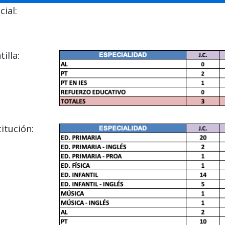
ial:
illa:
itución: