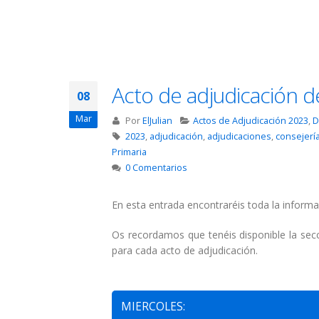
Acto de adjudicación d
08
Mar
Por
ElJulian
Actos de Adjudicación 2023
,
D
2023
,
adjudicación
,
adjudicaciones
,
consejerí
Primaria
0 Comentarios
En esta entrada encontraréis toda la informa
Os recordamos que tenéis disponible la se
para cada acto de adjudicación.
MIERCOLES: