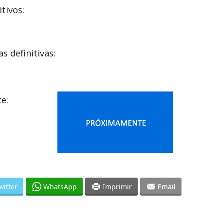
tivos:
s definitivas:
e:
witter
WhatsApp
Imprimir
Email