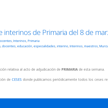
e interinos de Primaria del 8 de ma
ocentes
,
Interinos
,
Primaria
a
,
docentes
,
educación
,
especialidades
,
interino
,
Interinos
,
maestros
,
Murci
ción relativa al acto de adjudicación de
PRIMARIA
de esta semana.
cción de
CESES
donde publicamos periódicamente todos los ceses re