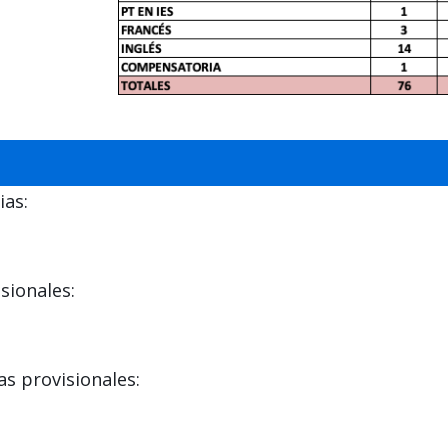
ias:
sionales:
s provisionales: