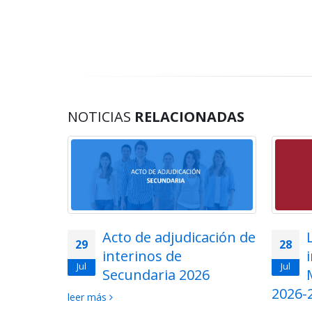
NOTICIAS
RELACIONADAS
lemática
Acto de adjudicación de
29
28
ios en
interinos de
Jul
Jul
uerpo de
Secundaria 2026
ón de
2026-
leer más