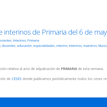
e interinos de Primaria del 6 de ma
ocentes
,
Interinos
,
Primaria
a
,
docentes
,
educación
,
especialidades
,
interino
,
Interinos
,
maestros
,
Murci
ción relativa al acto de adjudicación de
PRIMARIA
de esta semana.
cción de
CESES
donde publicamos periódicamente todos los ceses re