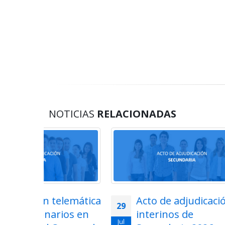
NOTICIAS
RELACIONADAS
lemática
Acto de adjudicación de
29
28
ios en
interinos de
Jul
Jul