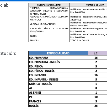
ial:
itución: