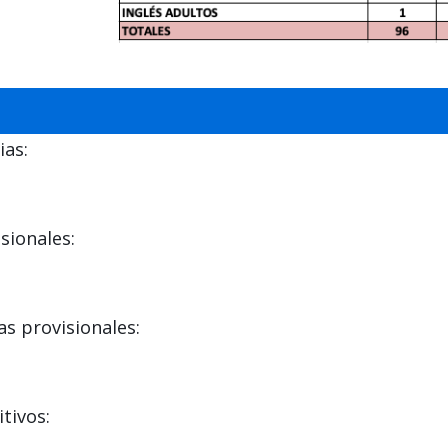
ias:
sionales:
s provisionales:
tivos: