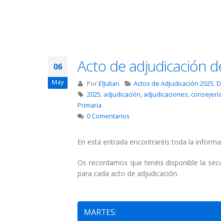
Acto de adjudicación d
06
May
Por
ElJulian
Actos de Adjudicación 2025
,
D
2025
,
adjudicación
,
adjudicaciones
,
consejerí
Primaria
0 Comentarios
En esta entrada encontraréis toda la informa
Os recordamos que tenéis disponible la se
para cada acto de adjudicación.
MARTES: