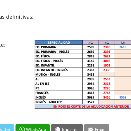
s definitivas:
e:
witter
WhatsApp
Imprimir
Email