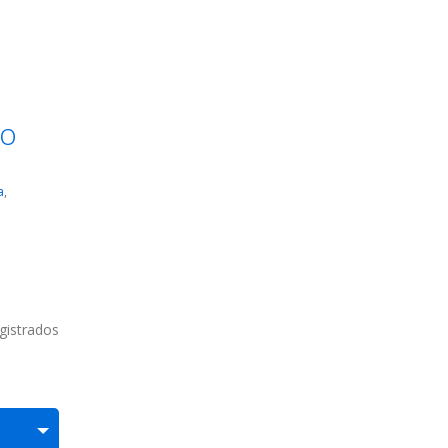
yo
a
,
gistrados