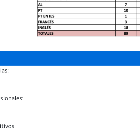
ias:
sionales:
tivos: