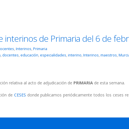
 interinos de Primaria del 6 de feb
ocentes
,
Interinos
,
Primaria
a
,
docentes
,
educación
,
especialidades
,
interino
,
Interinos
,
maestros
,
Murci
ción relativa al acto de adjudicación de
PRIMARIA
de esta semana.
cción de
CESES
donde publicamos periódicamente todos los ceses re