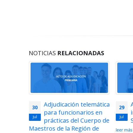
NOTICIAS
RELACIONADAS
lemática
Acto de adjudicación de
29
28
ios en
interinos de
Jul
Jul
uerpo de
Secundaria 2026
ón de
2026-
leer más