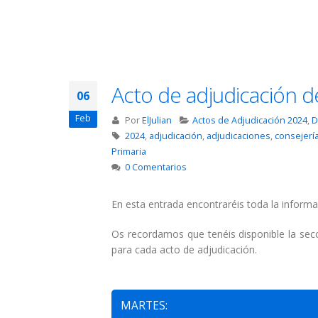
Acto de adjudicación de
06
Feb
Por
ElJulian
Actos de Adjudicación 2024
,
D
2024
,
adjudicación
,
adjudicaciones
,
consejerí
Primaria
0 Comentarios
En esta entrada encontraréis toda la informa
Os recordamos que tenéis disponible la se
para cada acto de adjudicación.
MARTES: