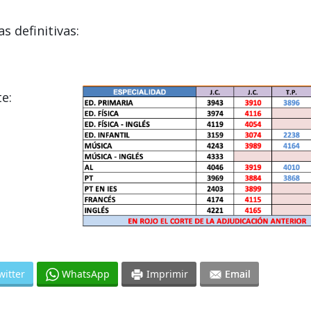
s definitivas:
e:
witter
WhatsApp
Imprimir
Email