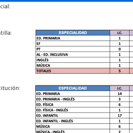
ial:
illa:
itución: