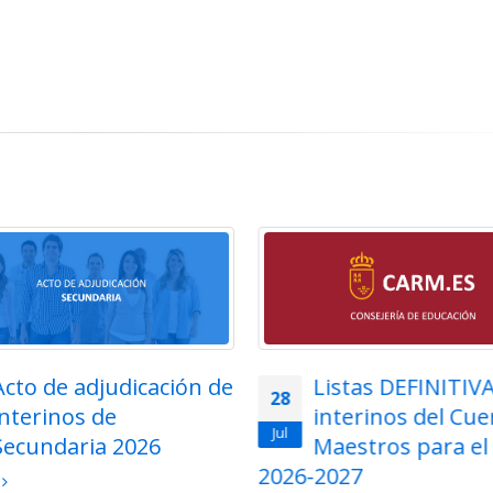
Listas DEFINITIVAS de
Adjudicación tel
27
interinos del Cuerpo de
para funcionarios
Jul
Maestros para el curso
Cuerpo de Maest
2027
la Región de Murcia 202