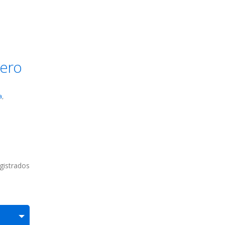
rero
a
,
gistrados