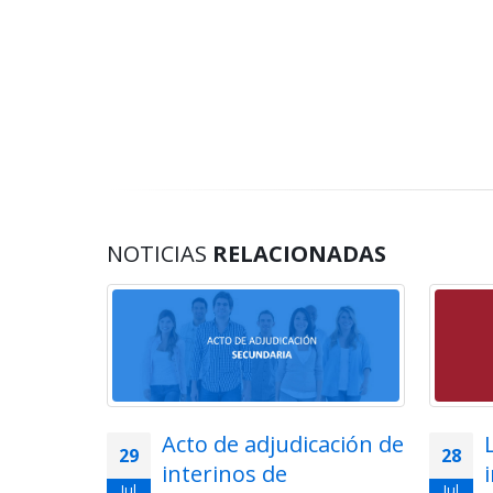
NOTICIAS
RELACIONADAS
lemática
Acto de adjudicación de
29
28
ios en
interinos de
Jul
Jul