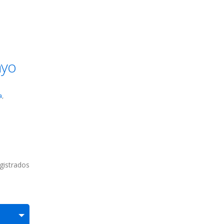
ayo
a
,
gistrados