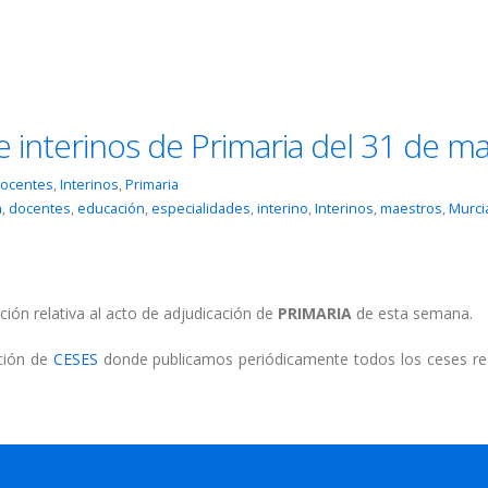
e interinos de Primaria del 31 de m
ocentes
,
Interinos
,
Primaria
a
,
docentes
,
educación
,
especialidades
,
interino
,
Interinos
,
maestros
,
Murci
ción relativa al acto de adjudicación de
PRIMARIA
de esta semana.
cción de
CESES
donde publicamos periódicamente todos los ceses re