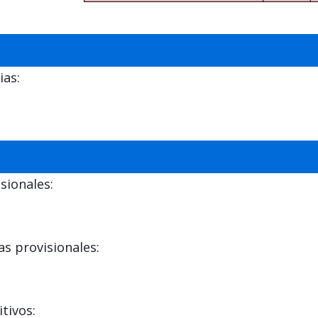
ias:
sionales:
s provisionales:
tivos: