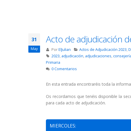
Acto de adjudicación d
31
May
Por
ElJulian
Actos de Adjudicación 2023
,
D
2023
,
adjudicación
,
adjudicaciones
,
consejerí
Primaria
0 Comentarios
En esta entrada encontraréis toda la informa
Os recordamos que tenéis disponible la se
para cada acto de adjudicación.
MIERCOLES: