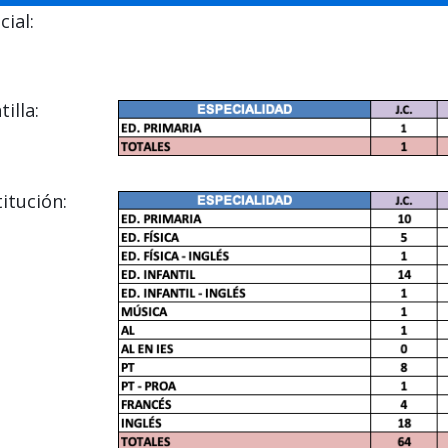
ial:
illa:
itución: