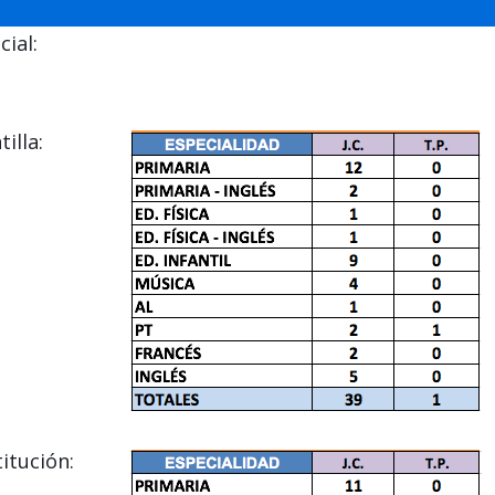
ial:
illa:
itución: