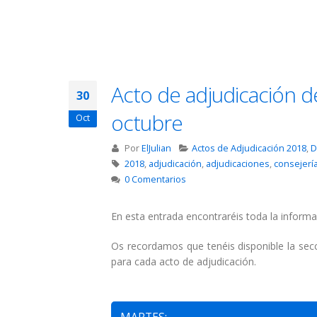
Acto de adjudicación de
30
octubre
Oct
Por
ElJulian
Actos de Adjudicación 2018
,
D
2018
,
adjudicación
,
adjudicaciones
,
consejerí
0 Comentarios
En esta entrada encontraréis toda la informa
Os recordamos que tenéis disponible la se
para cada acto de adjudicación.