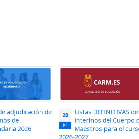
Listas DEFINITIVAS de
Adjudicación tel
27
interinos del Cuerpo de
para funcionarios
Jul
Maestros para el curso
Cuerpo de Maest
2027
la Región de Murcia 202