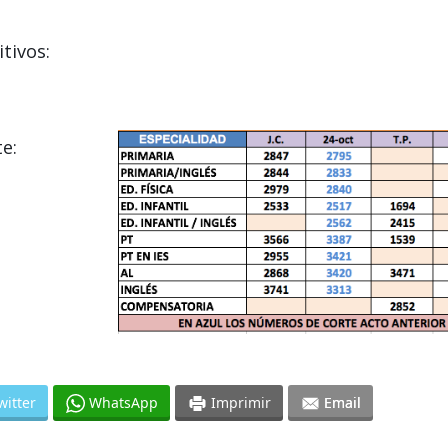
tivos:
e:
witter
WhatsApp
Imprimir
Email