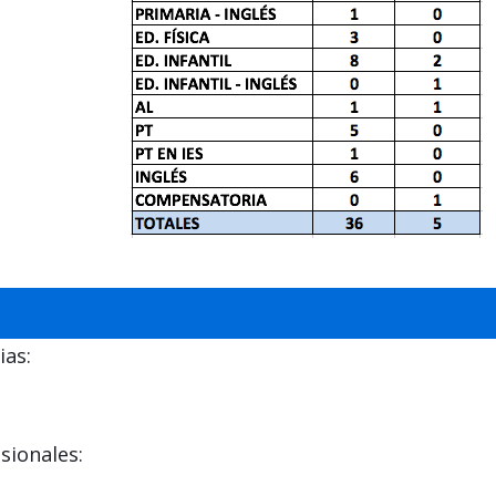
ias:
sionales: