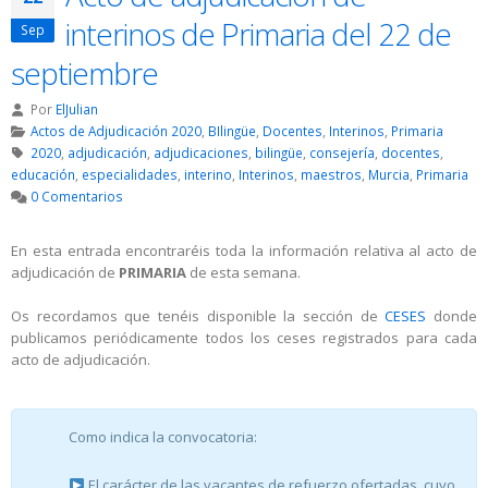
interinos de Primaria del 22 de
Sep
septiembre
Por
ElJulian
Actos de Adjudicación 2020
,
BIlingüe
,
Docentes
,
Interinos
,
Primaria
2020
,
adjudicación
,
adjudicaciones
,
bilingüe
,
consejería
,
docentes
,
educación
,
especialidades
,
interino
,
Interinos
,
maestros
,
Murcia
,
Primaria
0 Comentarios
En esta entrada encontraréis toda la información relativa al acto de
adjudicación de
PRIMARIA
de esta semana.
Os recordamos que tenéis disponible la sección de
CESES
donde
publicamos periódicamente todos los ceses registrados para cada
acto de adjudicación.
Como indica la convocatoria:
El carácter de las vacantes de refuerzo ofertadas, cuyo