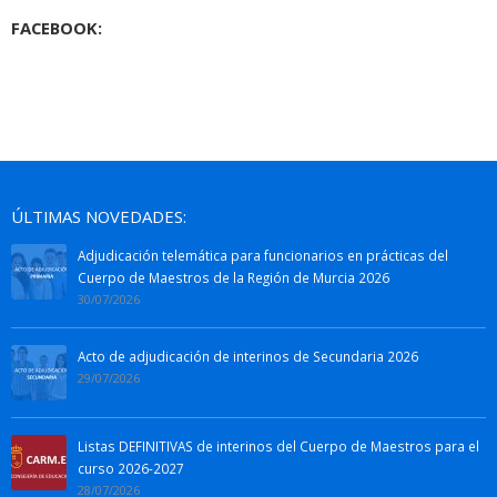
FACEBOOK:
ÚLTIMAS NOVEDADES:
Adjudicación telemática para funcionarios en prácticas del
Cuerpo de Maestros de la Región de Murcia 2026
30/07/2026
Acto de adjudicación de interinos de Secundaria 2026
29/07/2026
Listas DEFINITIVAS de interinos del Cuerpo de Maestros para el
curso 2026-2027
28/07/2026