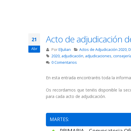
Acto de adjudicación de
21
Abr
Por
ElJulian
Actos de Adjudicación 2020
,
D
2020
,
adjudicación
,
adjudicaciones
,
consejerí
0 Comentarios
En esta entrada encontraréis toda la informa
Os recordamos que tenéis disponible la se
para cada acto de adjudicación.
MARTES:
PRIMARIA - Convocatoria Ofic