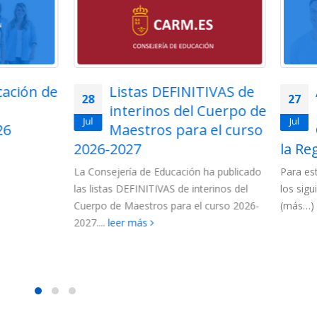
Listas DEFINITIVAS de
Adjudicación tel
27
interinos del Cuerpo de
para funcionarios
Jul
Maestros para el curso
Cuerpo de Maest
2027
la Región de Murcia 202
jería de Educación ha publicado
Para esta adjudicación están c
s DEFINITIVAS de interinos del
los siguientes colectivos de funci
e Maestros para el curso 2026-
(más…)
leer más
eer más