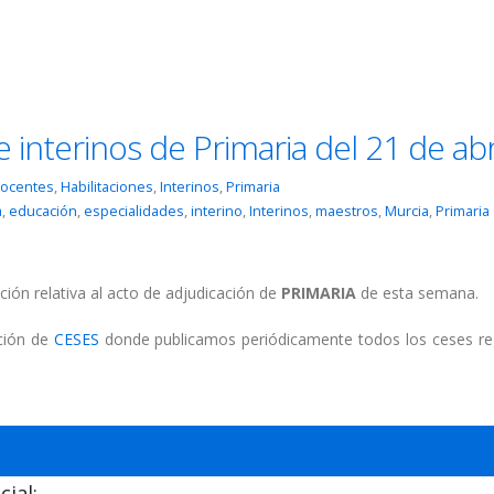
 interinos de Primaria del 21 de abr
ocentes
,
Habilitaciones
,
Interinos
,
Primaria
a
,
educación
,
especialidades
,
interino
,
Interinos
,
maestros
,
Murcia
,
Primaria
ción relativa al acto de adjudicación de
PRIMARIA
de esta semana.
cción de
CESES
donde publicamos periódicamente todos los ceses re
ial: