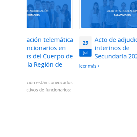
lemática
Acto de adjudicación de
29
28
ios en
interinos de
Jul
Jul
uerpo de
Secundaria 2026
ón de
2026-
leer más
La Conse
las lista
 convocados
Cuerpo d
ncionarios:
2027....
l