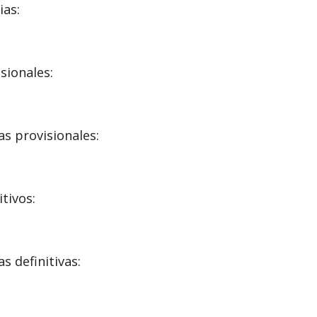
ias:
sionales:
s provisionales:
tivos:
s definitivas: