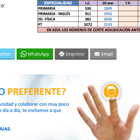
e:
witter
WhatsApp
Imprimir
Email