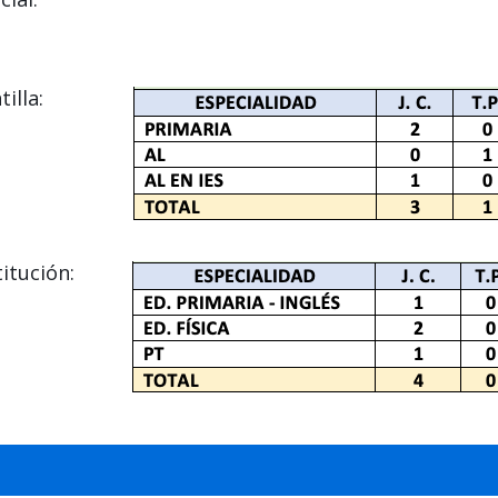
illa:
itución: