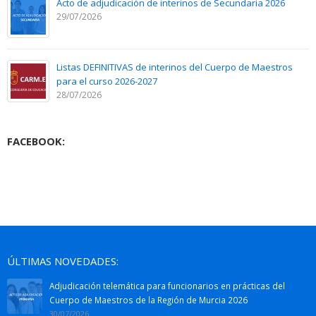
Acto de adjudicación de interinos de Secundaria 2026
29/07/2026
Listas DEFINITIVAS de interinos del Cuerpo de Maestros
para el curso 2026-2027
28/07/2026
FACEBOOK:
ÚLTIMAS NOVEDADES:
Adjudicación telemática para funcionarios en prácticas del
Cuerpo de Maestros de la Región de Murcia 2026
30/07/2026