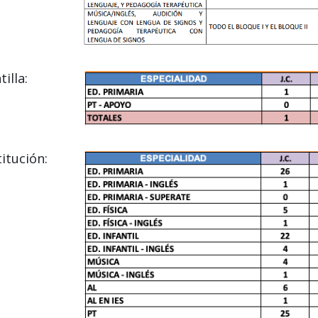
illa:
itución: