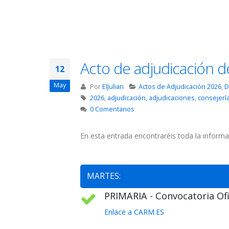
Acto de adjudicación d
12
May
Por
ElJulian
Actos de Adjudicación 2026
,
D
2026
,
adjudicación
,
adjudicaciones
,
consejerí
0 Comentarios
En esta entrada encontraréis toda la informa
MARTES:
PRIMARIA - Convocatoria Ofic
Enlace a CARM.ES