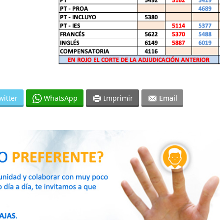
witter
WhatsApp
Imprimir
Email