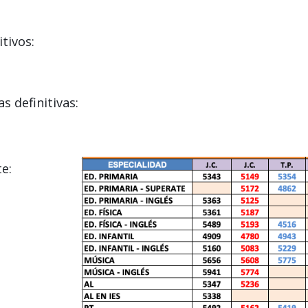
tivos:
s definitivas:
e: