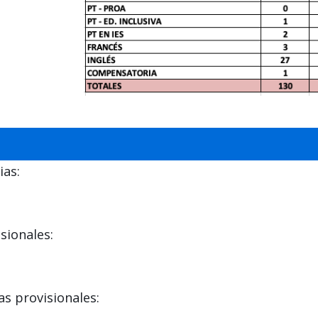
ias:
sionales:
s provisionales: