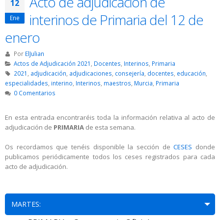
Acto de adjudicación de
12
interinos de Primaria del 12 de
Ene
enero
Por
ElJulian
Actos de Adjudicación 2021
,
Docentes
,
Interinos
,
Primaria
2021
,
adjudicación
,
adjudicaciones
,
consejería
,
docentes
,
educación
,
especialidades
,
interino
,
Interinos
,
maestros
,
Murcia
,
Primaria
0 Comentarios
En esta entrada encontraréis toda la información relativa al acto de
adjudicación de
PRIMARIA
de esta semana.
Os recordamos que tenéis disponible la sección de
CESES
donde
publicamos periódicamente todos los ceses registrados para cada
acto de adjudicación.
MARTES: