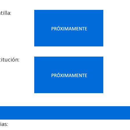
illa:
itución:
ias: