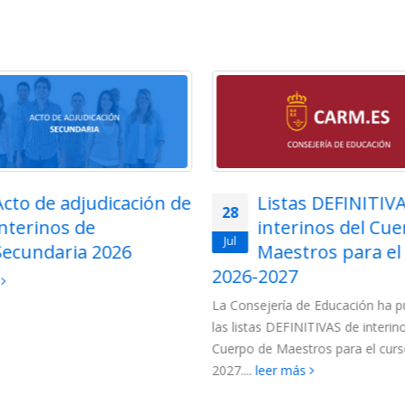
Listas DEFINITIVAS de
Adjudicación tel
27
interinos del Cuerpo de
para funcionarios
Jul
Maestros para el curso
Cuerpo de Maest
2027
la Región de Murcia 202
jería de Educación ha publicado
Para esta adjudicación están c
s DEFINITIVAS de interinos del
los siguientes colectivos de funci
e Maestros para el curso 2026-
(más…)
leer más
eer más