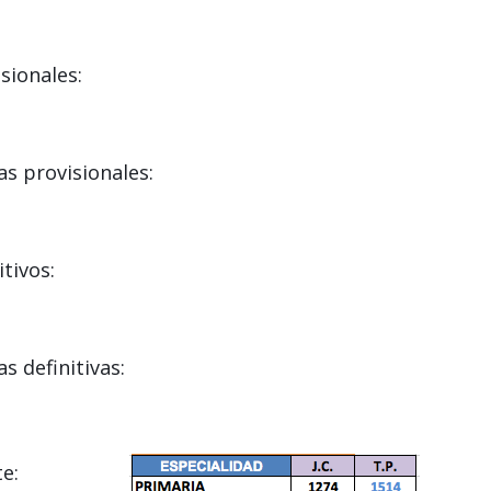
sionales:
s provisionales:
tivos:
s definitivas:
e: