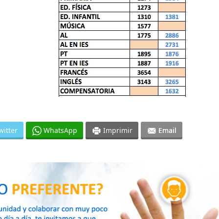
witter
WhatsApp
Imprimir
Email