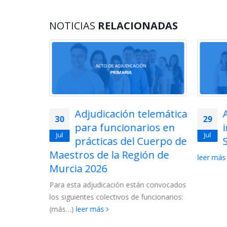
NOTICIAS
RELACIONADAS
lemática
Acto de adjudicación de
29
28
ios en
interinos de
Jul
Jul
uerpo de
Secundaria 2026
ón de
2026-
leer más
La Conse
las lista
 convocados
Cuerpo d
ncionarios:
2027....
l