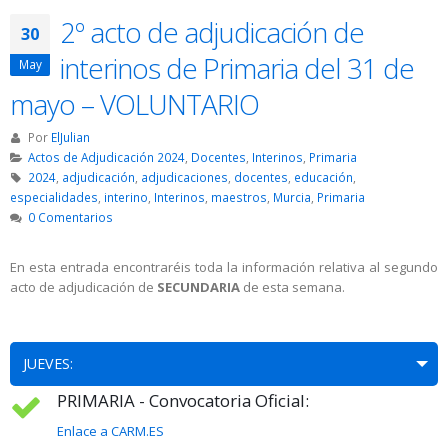
2º acto de adjudicación de
30
interinos de Primaria del 31 de
May
mayo – VOLUNTARIO
Por
ElJulian
Actos de Adjudicación 2024
,
Docentes
,
Interinos
,
Primaria
2024
,
adjudicación
,
adjudicaciones
,
docentes
,
educación
,
especialidades
,
interino
,
Interinos
,
maestros
,
Murcia
,
Primaria
0 Comentarios
En esta entrada encontraréis toda la información relativa al segundo
acto de adjudicación de
SECUNDARIA
de esta semana.
JUEVES:
PRIMARIA - Convocatoria Oficial:
Enlace a CARM.ES