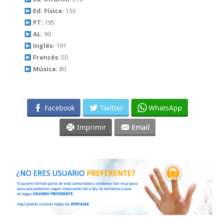
Ed. Física:
130
PT:
195
AL:
90
Inglés:
191
Francés
: 50
Música:
80
Facebook
Twitter
WhatsApp
Imprimir
Email