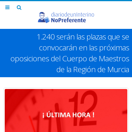
1.240 serán las plazas que se
convocarán en las próximas
oposiciones del Cuerpo de Maestros
de la Región de Murcia