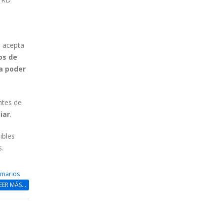
o acepta
os de
a poder
ntes de
iar
.
ibles
.
emarios
EER MÁS...