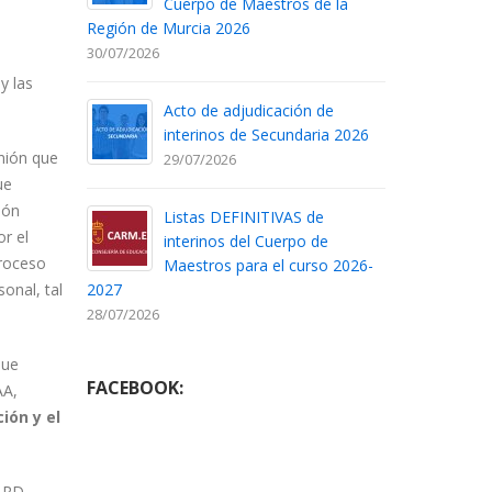
Cuerpo de Maestros de la
Región de Murcia 2026
30/07/2026
y las
Acto de adjudicación de
interinos de Secundaria 2026
nión que
29/07/2026
ue
ión
Listas DEFINITIVAS de
r el
interinos del Cuerpo de
proceso
Maestros para el curso 2026-
sonal, tal
2027
28/07/2026
que
FACEBOOK:
AA,
ión y el
l RD