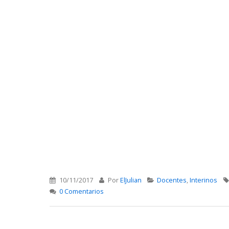
10/11/2017
Por
ElJulian
Docentes
,
Interinos
0 Comentarios