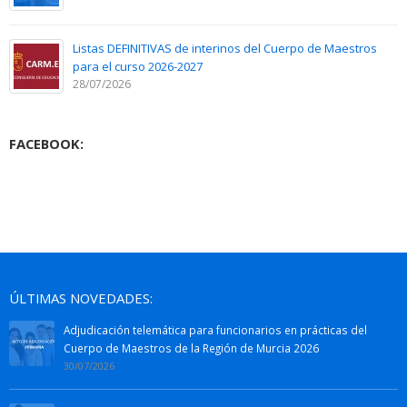
Listas DEFINITIVAS de interinos del Cuerpo de Maestros
para el curso 2026-2027
28/07/2026
FACEBOOK:
ÚLTIMAS NOVEDADES:
Adjudicación telemática para funcionarios en prácticas del
Cuerpo de Maestros de la Región de Murcia 2026
30/07/2026