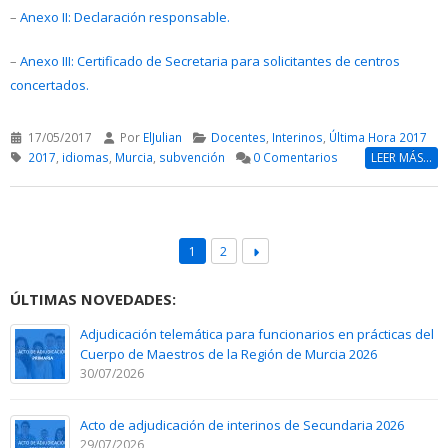
–
Anexo II: Declaración responsable.
–
Anexo III: Certificado de Secretaria para solicitantes de centros
concertados.
17/05/2017
Por
ElJulian
Docentes
,
Interinos
,
Última Hora 2017
2017
,
idiomas
,
Murcia
,
subvención
0 Comentarios
LEER MÁS...
1
2
ÚLTIMAS NOVEDADES:
Adjudicación telemática para funcionarios en prácticas del
Cuerpo de Maestros de la Región de Murcia 2026
30/07/2026
Acto de adjudicación de interinos de Secundaria 2026
29/07/2026