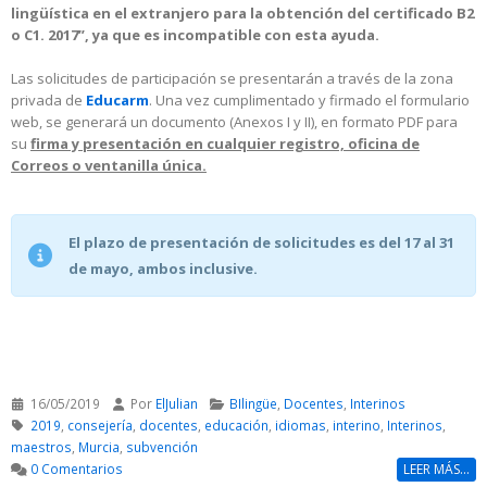
lingüística en el extranjero para la obtención del certificado B2
o C1. 2017”, ya que es incompatible con esta ayuda.
Las solicitudes de participación se presentarán a través de la zona
privada de
Educarm
. Una vez cumplimentado y firmado el formulario
web, se generará un documento (Anexos I y II), en formato PDF para
su
firma y presentación en cualquier registro, oficina de
Correos o ventanilla única.
El plazo de presentación de solicitudes es del 17 al 31
de mayo, ambos inclusive.
16/05/2019
Por
ElJulian
BIlingüe
,
Docentes
,
Interinos
2019
,
consejería
,
docentes
,
educación
,
idiomas
,
interino
,
Interinos
,
maestros
,
Murcia
,
subvención
0 Comentarios
LEER MÁS...