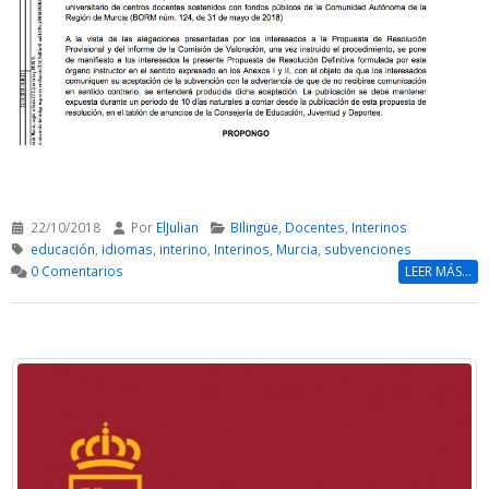
22/10/2018
Por
ElJulian
BIlingüe
,
Docentes
,
Interinos
educación
,
idiomas
,
interino
,
Interinos
,
Murcia
,
subvenciones
0 Comentarios
LEER MÁS...