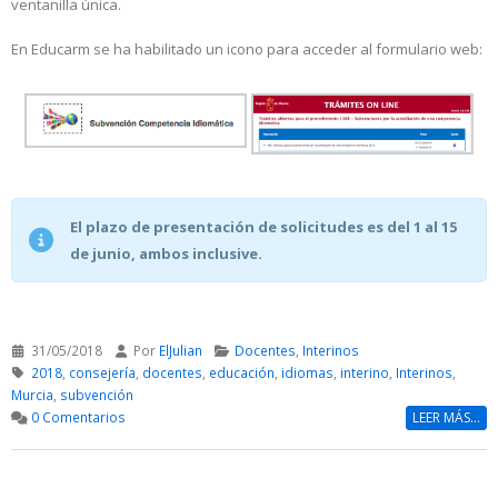
ventanilla única.
En Educarm se ha habilitado un icono para acceder al formulario web:
El plazo de presentación de solicitudes es del 1 al 15
de junio, ambos inclusive.
31/05/2018
Por
ElJulian
Docentes
,
Interinos
2018
,
consejería
,
docentes
,
educación
,
idiomas
,
interino
,
Interinos
,
Murcia
,
subvención
0 Comentarios
LEER MÁS...