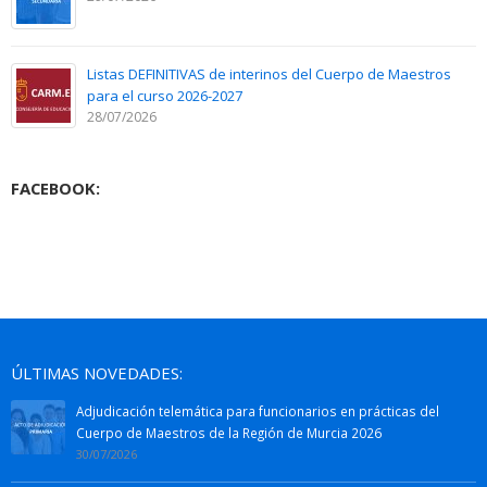
Listas DEFINITIVAS de interinos del Cuerpo de Maestros
para el curso 2026-2027
28/07/2026
FACEBOOK:
ÚLTIMAS NOVEDADES:
Adjudicación telemática para funcionarios en prácticas del
Cuerpo de Maestros de la Región de Murcia 2026
30/07/2026