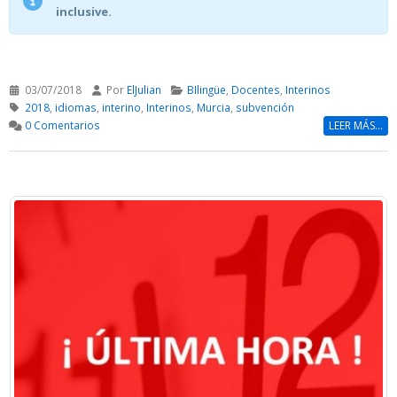
inclusive.
03/07/2018
Por
ElJulian
BIlingüe
,
Docentes
,
Interinos
2018
,
idiomas
,
interino
,
Interinos
,
Murcia
,
subvención
0 Comentarios
LEER MÁS...