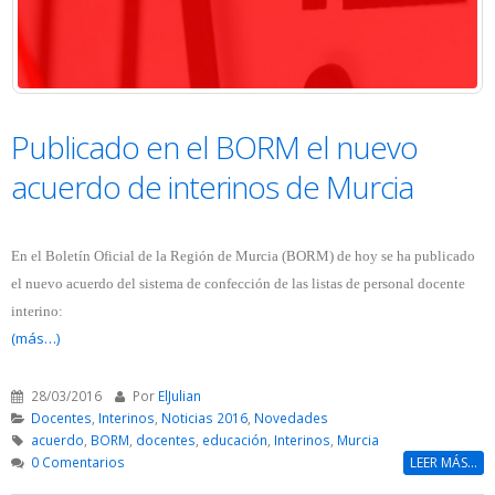
Publicado en el BORM el nuevo
acuerdo de interinos de Murcia
En el Boletín Oficial de la Región de Murcia (BORM) de hoy se ha publicado
el nuevo acuerdo del sistema de confección de las listas de personal docente
interino:
(más…)
28/03/2016
Por
ElJulian
Docentes
,
Interinos
,
Noticias 2016
,
Novedades
acuerdo
,
BORM
,
docentes
,
educación
,
Interinos
,
Murcia
0 Comentarios
LEER MÁS...