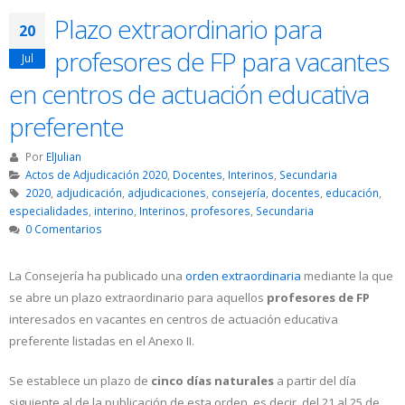
Plazo extraordinario para
20
profesores de FP para vacantes
Jul
en centros de actuación educativa
preferente
Por
ElJulian
Actos de Adjudicación 2020
,
Docentes
,
Interinos
,
Secundaria
2020
,
adjudicación
,
adjudicaciones
,
consejería
,
docentes
,
educación
,
especialidades
,
interino
,
Interinos
,
profesores
,
Secundaria
0 Comentarios
La Consejería ha publicado una
orden extraordinaria
mediante la que
se abre un plazo extraordinario para aquellos
profesores de FP
interesados en vacantes en centros de actuación educativa
preferente listadas en el Anexo II.
Se establece un plazo de
cinco días naturales
a partir del día
siguiente al de la publicación de esta orden, es decir, del 21 al 25 de