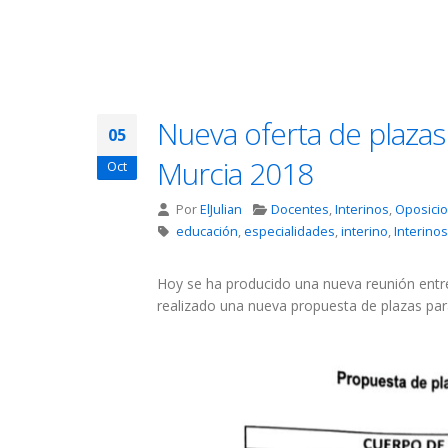
Nueva oferta de plazas
05
Murcia 2018
Oct
Por
ElJulian
Docentes
,
Interinos
,
Oposici
educación
,
especialidades
,
interino
,
Interinos
Hoy se ha producido una nueva reunión entre 
realizado una nueva propuesta de plazas par