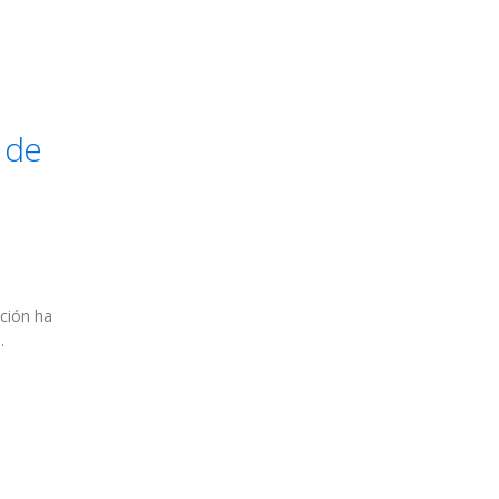
 de
ación ha
.