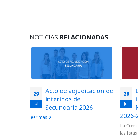
NOTICIAS
RELACIONADAS
lemática
Acto de adjudicación de
29
28
ios en
interinos de
Jul
Jul
uerpo de
Secundaria 2026
ón de
2026-
leer más
La Conse
las lista
 convocados