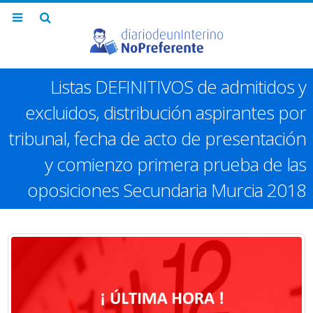
Listas DEFINITIVOS de admitidos y
excluidos, distribución aspirantes por
tribunal, fecha de acto de presentación
y comienzo primera prueba de las
oposiciones Secundaria Murcia 2018