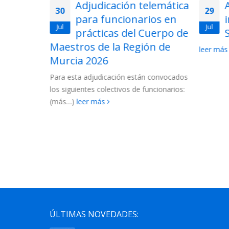
lemática
Acto de adjudicación de
29
28
ios en
interinos de
Jul
Jul
uerpo de
Secundaria 2026
ón de
2026-
leer más
La Conse
las lista
 convocados
Cuerpo d
ncionarios:
2027....
l
ÚLTIMAS NOVEDADES: