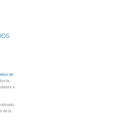
pos
nitivo de
urcia,
ndiente a
sestimado
n de la