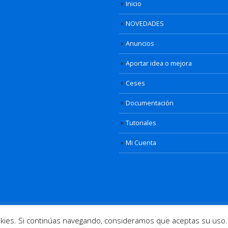
Inicio
NOVEDADES
Anuncios
Aportar idea o mejora
Ceses
Documentación
Tutoriales
Mi Cuenta
osotros
|
Cookies
|
Aviso Legal
|
Privacidad
| Diseño web
www.informatic
ookies. Si continúas navegando, consideramos que aceptas su uso