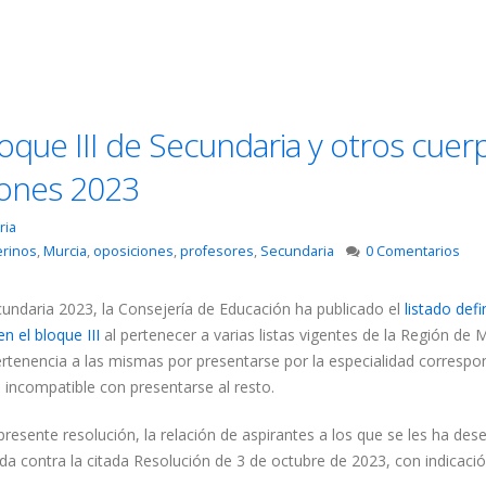
bloque III de Secundaria y otros cuer
iones 2023
ria
erinos
,
Murcia
,
oposiciones
,
profesores
,
Secundaria
0 Comentarios
cundaria 2023, la Consejería de Educación ha publicado el
listado defi
 el bloque III
al pertenecer a varias listas vigentes de la Región de M
ertenencia a las mismas por presentarse por la especialidad correspo
, incompatible con presentarse al resto.
resente resolución, la relación de aspirantes a los que se les ha de
da contra la citada Resolución de 3 de octubre de 2023, con indicació