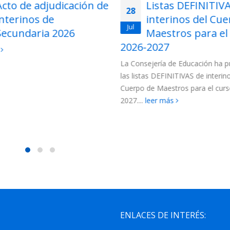
Listas DEFINITIVAS de
Adjudicación tel
27
interinos del Cuerpo de
para funcionarios
Jul
Maestros para el curso
Cuerpo de Maest
2027
la Región de Murcia 202
jería de Educación ha publicado
Para esta adjudicación están c
s DEFINITIVAS de interinos del
los siguientes colectivos de funci
e Maestros para el curso 2026-
(más…)
leer más
eer más
ENLACES DE INTERÉS: