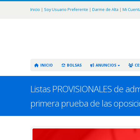
Inicio
|
Soy Usuario Preferente
|
Darme de Alta
|
Mi Cuent
INICIO
BOLSAS
ANUNCIOS
CE
Listas PROVISIONALES de admit
primera prueba de las oposic