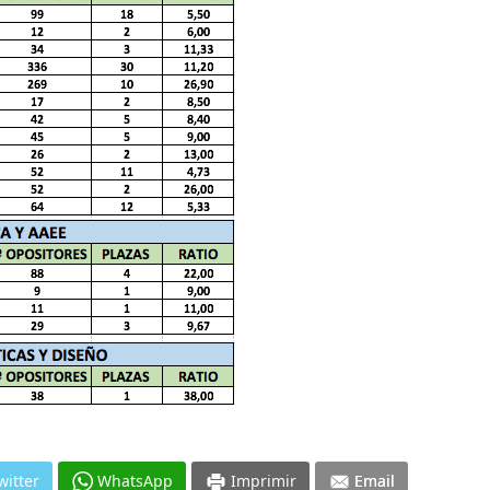
witter
WhatsApp
Imprimir
Email