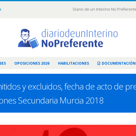
a
Diario de un Interino No Preferent
SES
OPOSICIONES 2026
HABILITACIONES
DOCUMENTACIÓN
idos y excluidos, fecha de acto de pr
iones Secundaria Murcia 2018