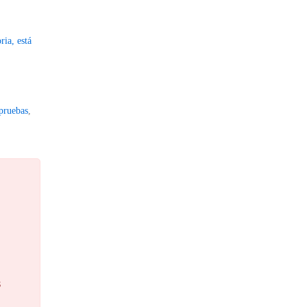
ria, está
 pruebas
,
s