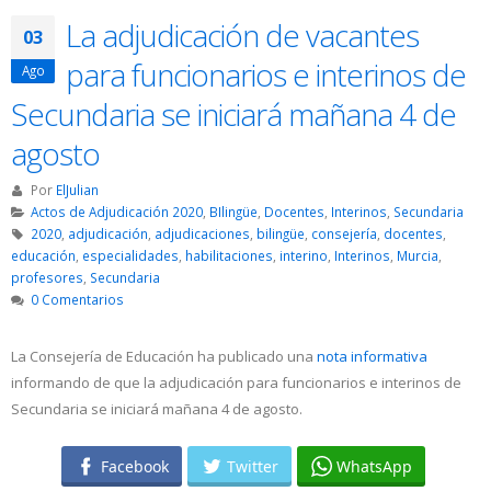
La adjudicación de vacantes
03
para funcionarios e interinos de
Ago
Secundaria se iniciará mañana 4 de
agosto
Por
ElJulian
Actos de Adjudicación 2020
,
BIlingüe
,
Docentes
,
Interinos
,
Secundaria
2020
,
adjudicación
,
adjudicaciones
,
bilingüe
,
consejería
,
docentes
,
educación
,
especialidades
,
habilitaciones
,
interino
,
Interinos
,
Murcia
,
profesores
,
Secundaria
0 Comentarios
La Consejería de Educación ha publicado una
nota informativa
informando de que la adjudicación para funcionarios e interinos de
Secundaria se iniciará mañana 4 de agosto.
Facebook
Twitter
WhatsApp