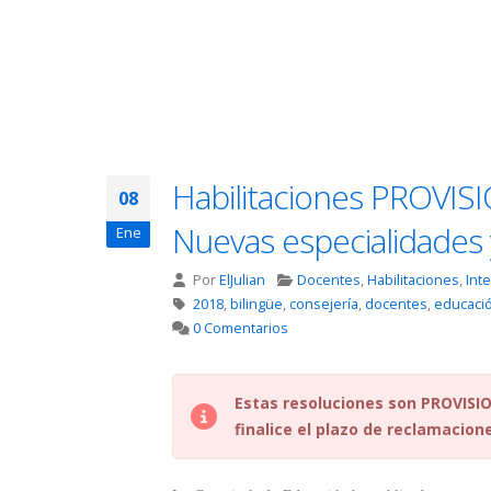
Habilitaciones PROVISI
08
Nuevas especialidades 
Ene
Por
ElJulian
Docentes
,
Habilitaciones
,
Int
2018
,
bilingüe
,
consejería
,
docentes
,
educaci
0 Comentarios
Estas resoluciones son PROVISIO
finalice el plazo de reclamacione