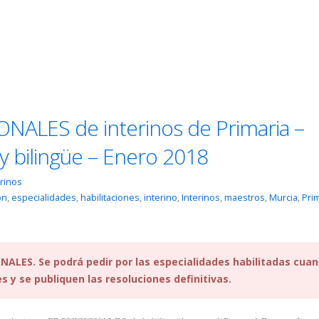
ONALES de interinos de Primaria –
y bilingüe – Enero 2018
erinos
ón
,
especialidades
,
habilitaciones
,
interino
,
Interinos
,
maestros
,
Murcia
,
Pri
NALES. Se podrá pedir por las especialidades habilitadas cua
s y se publiquen las resoluciones definitivas.