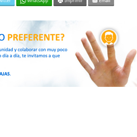
witter
WhatsApp
Imprimir
Email