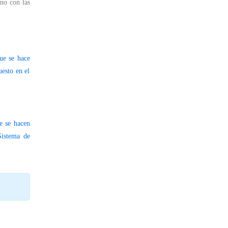
no con las
ue se hace
uesto en el
e se hacen
Sistema de