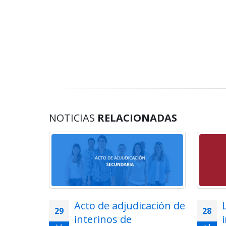
NOTICIAS
RELACIONADAS
lemática
Acto de adjudicación de
29
28
ios en
interinos de