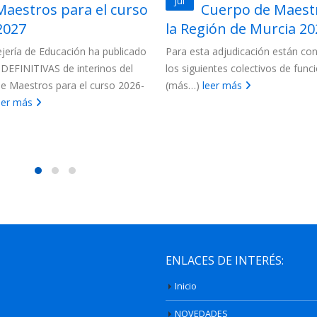
Jul
Maestros para el curso
Cuerpo de Maest
2027
la Región de Murcia 202
jería de Educación ha publicado
Para esta adjudicación están c
s DEFINITIVAS de interinos del
los siguientes colectivos de funci
e Maestros para el curso 2026-
(más…)
leer más
eer más
ENLACES DE INTERÉS:
Inicio
NOVEDADES