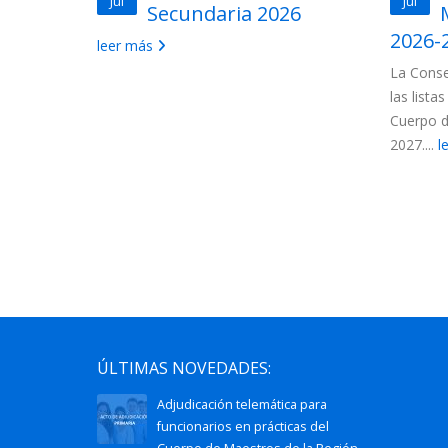
Jul
Jul
uerpo de
Secundaria 2026
ón de
2026-
leer más
La Conse
las lista
 convocados
Cuerpo d
ncionarios:
2027....
l
ÚLTIMAS NOVEDADES:
Adjudicación telemática para
funcionarios en prácticas del