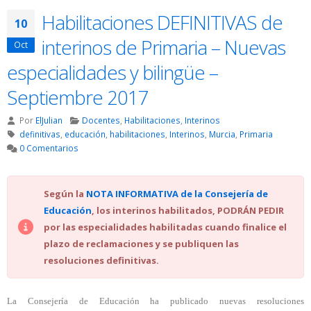
Habilitaciones DEFINITIVAS de
10
interinos de Primaria – Nuevas
Oct
especialidades y bilingüe –
Septiembre 2017
Por
ElJulian
Docentes
,
Habilitaciones
,
Interinos
definitivas
,
educación
,
habilitaciones
,
Interinos
,
Murcia
,
Primaria
0 Comentarios
Según la
NOTA INFORMATIVA de la Consejería de
Educación
, los interinos habilitados, PODRÁN PEDIR
por las especialidades habilitadas cuando finalice el
plazo de reclamaciones y se publiquen las
resoluciones definitivas.
La Consejería de Educación ha publicado nuevas resoluciones