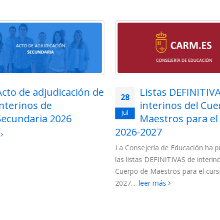
Listas DEFINITIVAS de
Adjudicación tel
27
interinos del Cuerpo de
para funcionarios
Jul
Maestros para el curso
Cuerpo de Maest
2027
la Región de Murcia 202
jería de Educación ha publicado
Para esta adjudicación están c
s DEFINITIVAS de interinos del
los siguientes colectivos de funci
e Maestros para el curso 2026-
(más…)
leer más
eer más