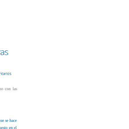
vas
ntarios
no con las
ue se hace
uesto en el