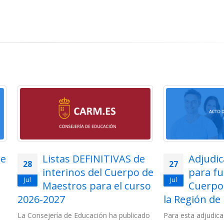
Listas DEFINITIVAS de
Adjudicación tel
27
interinos del Cuerpo de
para funcionarios
Jul
Maestros para el curso
Cuerpo de Maest
2027
la Región de Murcia 202
jería de Educación ha publicado
Para esta adjudicación están c