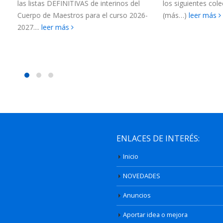
s DEFINITIVAS de interinos del
los siguientes colectivos de funci
e Maestros para el curso 2026-
(más…)
leer más
eer más
ENLACES DE INTERÉS:
Inicio
NOVEDADES
Anuncios
Aportar idea o mejora