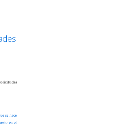
dades
solicitudes
ue se hace
uesto en el