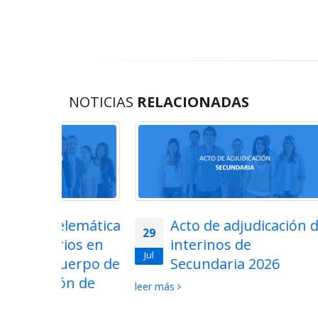
NOTICIAS
RELACIONADAS
lemática
Acto de adjudicación de
29
28
ios en
interinos de
Jul
Jul
uerpo de
Secundaria 2026
ón de
2026-
leer más
La Conse