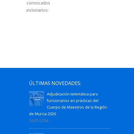
las lista
 convocados
Cuerpo d
ncionarios:
2027....
l
ÚLTIMAS NOVEDADES:
Adjudicación telemática para
funcionarios en prácticas del
Cuerpo de Maestros de la Región
de Murcia 2026
30/07/2026