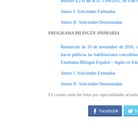
artículo 4.2.B del R.D. 1594/2011, de 4 de
Anexo I: Solicitudes Estimadas
Anexo II: Solicitudes Desestimadas
PROGRAMA BILINGÜE PRIMARIA
Resolución de 10 de noviembre de 2016, d
hacen públicas las habilitaciones concedida
Enseñanza Bilingüe Español – Inglés en Educ
Anexo I: Solicitudes Estimadas
Anexo II: Solicitudes Desestimadas
En cuanto estén las listas por especialidades actual
Facebook
T