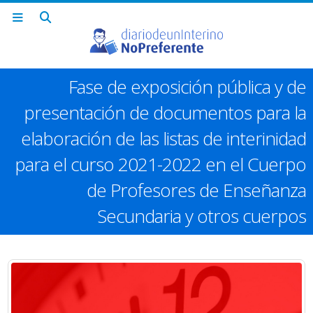
Fase de exposición pública y de
presentación de documentos para la
elaboración de las listas de interinidad
para el curso 2021-2022 en el Cuerpo
de Profesores de Enseñanza
Secundaria y otros cuerpos