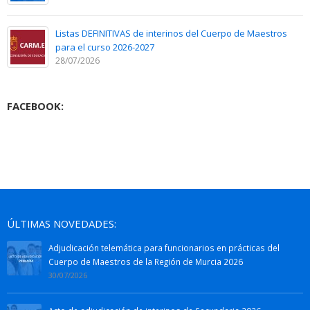
Listas DEFINITIVAS de interinos del Cuerpo de Maestros
para el curso 2026-2027
28/07/2026
FACEBOOK:
ÚLTIMAS NOVEDADES:
Adjudicación telemática para funcionarios en prácticas del
Cuerpo de Maestros de la Región de Murcia 2026
30/07/2026