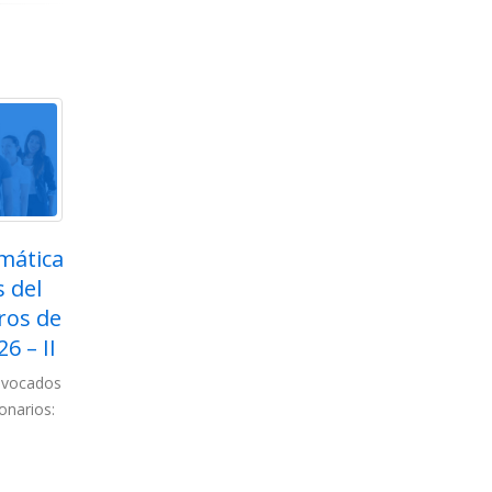
emática
Listas definitivas de
Ad
22
20
 del
interinos de
pa
Jul
Jul
ros de
Secundaria, FP, Artes
Cu
6 – II
Plásticas y Diseño, EOI y
la Regi
Artes Escénicas – Curso
onvocados
Para esta a
2026/27
onarios:
los siguient
(más…)
lee
La Consejería de Educación ha publicado
la listas definitivas de interinos de los