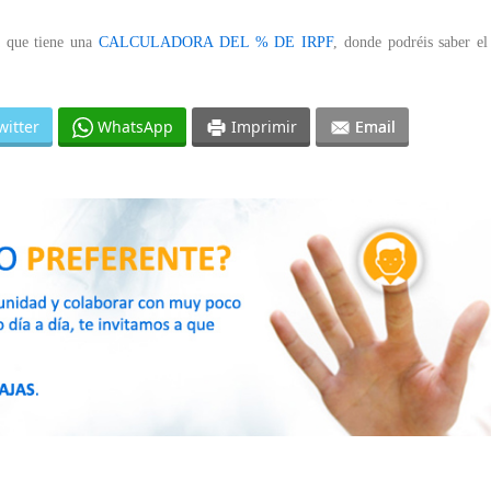
a que tiene una
CALCULADORA DEL % DE IRPF
, donde podréis saber e
witter
WhatsApp
Imprimir
Email