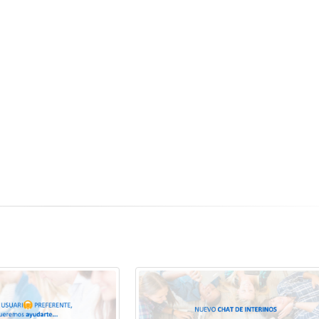
Proyecto PAula 2
23
Una experiencia
Oct
educativa y social