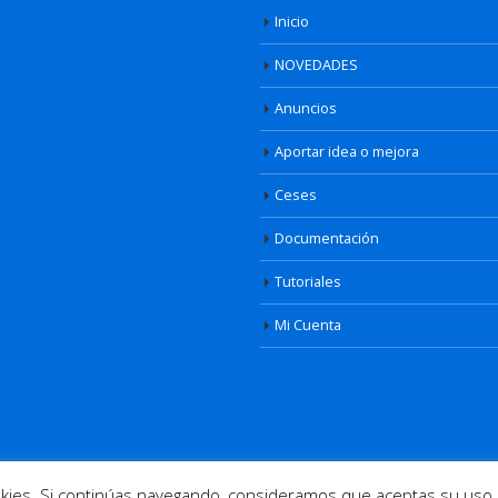
Inicio
NOVEDADES
Anuncios
Aportar idea o mejora
Ceses
Documentación
Tutoriales
Mi Cuenta
osotros
|
Cookies
|
Aviso Legal
|
Privacidad
| Diseño web
www.informatic
ookies. Si continúas navegando, consideramos que aceptas su uso