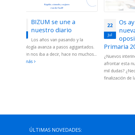
a
Os ayudamos en esta
22
25
nueva etapa tras las
Jul
Oct
oposiciones de
y la
Primaria 2019
igantados.
Esta se
no muchos...
nueva fu
¿Nuevos interinos? ¿No sabéis cómo
facilitar
afrontar esta nueva etapa? ¿Os asaltan
informaci
mil dudas? ¿Necesitáis ayuda? Con la
finalización de la...
leer más
ÚLTIMAS NOVEDADES: