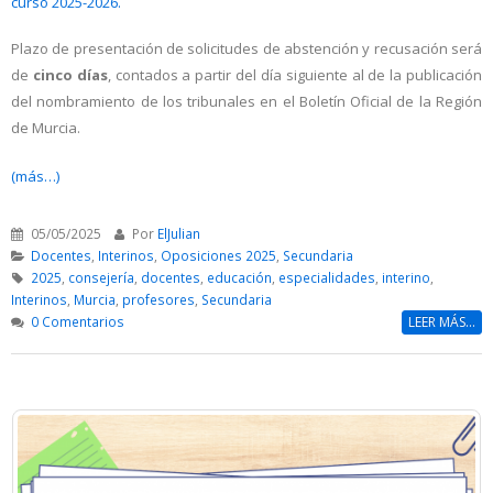
curso 2025-2026.
Plazo de presentación de solicitudes de abstención y recusación será
de
cinco días
, contados a partir del día siguiente al de la publicación
del nombramiento de los tribunales en el Boletín Oficial de la Región
de Murcia.
(más…)
05/05/2025
Por
ElJulian
Docentes
,
Interinos
,
Oposiciones 2025
,
Secundaria
2025
,
consejería
,
docentes
,
educación
,
especialidades
,
interino
,
Interinos
,
Murcia
,
profesores
,
Secundaria
0 Comentarios
LEER MÁS...