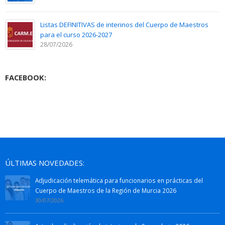
Listas DEFINITIVAS de interinos del Cuerpo de Maestros
para el curso 2026-2027
28/07/2026
FACEBOOK:
ÚLTIMAS NOVEDADES:
Adjudicación telemática para funcionarios en prácticas del
Cuerpo de Maestros de la Región de Murcia 2026
30/07/2026