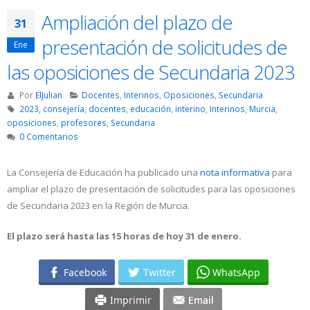
Ampliación del plazo de
31
presentación de solicitudes de
Ene
las oposiciones de Secundaria 2023
Por
ElJulian
Docentes
,
Interinos
,
Oposiciones
,
Secundaria
2023
,
consejería
,
docentes
,
educación
,
interino
,
Interinos
,
Murcia
,
oposiciones
,
profesores
,
Secundaria
0 Comentarios
La Consejería de Educación ha publicado una
nota informativa
para
ampliar el plazo de presentación de solicitudes para las oposiciones
de Secundaria 2023 en la Región de Murcia.
El plazo será hasta las 15 horas de hoy 31 de enero.
Facebook
Twitter
WhatsApp
Imprimir
Email