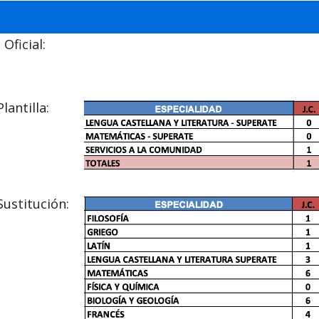
Oficial:
antilla:
ustitución: