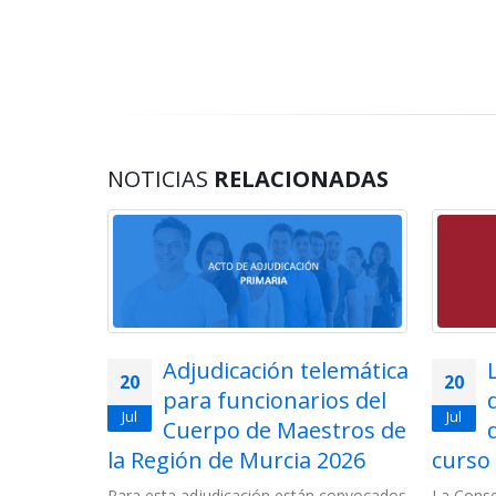
NOTICIAS
RELACIONADAS
as de
Adjudicación telemática
20
20
para funcionarios del
Jul
Jul
 Artes
Cuerpo de Maestros de
OI y
la Región de Murcia 2026
curso
rso
Para esta adjudicación están convocados
La Conse