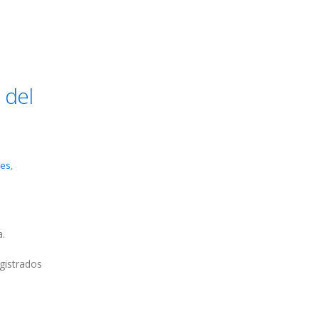
 del
res
,
.
gistrados