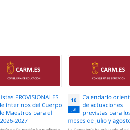
Listas PROVISIONALES
Calendario orient
10
de interinos del Cuerpo
de actuaciones
Jul
de Maestros para el
previstas para lo
 2026-2027
meses de julio y agost
jería de Educación ha publicado
La Consejería ha publicado el ca