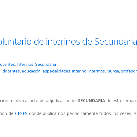
oluntario de interinos de Secundaria
ocentes
,
Interinos
,
Secundaria
a
,
docentes
,
educación
,
especialidades
,
interino
,
Interinos
,
Murcia
,
profeso
ción relativa al acto de adjudicación de
SECUNDARIA
de esta semana
cción de
CESES
donde publicamos periódicamente todos los ceses re