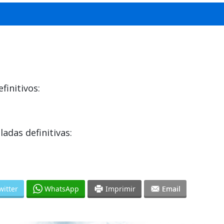
initivos:
das definitivas:
witter
WhatsApp
Imprimir
Email