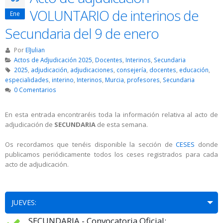
VOLUNTARIO de interinos de
Ene
Secundaria del 9 de enero
Por
ElJulian
Actos de Adjudicación 2025
,
Docentes
,
Interinos
,
Secundaria
2025
,
adjudicación
,
adjudicaciones
,
consejería
,
docentes
,
educación
,
especialidades
,
interino
,
Interinos
,
Murcia
,
profesores
,
Secundaria
0 Comentarios
En esta entrada encontraréis toda la información relativa al acto de
adjudicación de
SECUNDARIA
de esta semana.
Os recordamos que tenéis disponible la sección de
CESES
donde
publicamos periódicamente todos los ceses registrados para cada
acto de adjudicación.
JUEVES:
SECUNDARIA - Convocatoria Oficial: