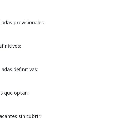
adas provisionales:
initivos:
das definitivas:
s que optan:
cantes sin cubrir: