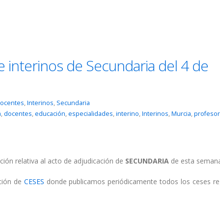
e interinos de Secundaria del 4 de
ocentes
,
Interinos
,
Secundaria
a
,
docentes
,
educación
,
especialidades
,
interino
,
Interinos
,
Murcia
,
profeso
ción relativa al acto de adjudicación de
SECUNDARIA
de esta semana
cción de
CESES
donde publicamos periódicamente todos los ceses re