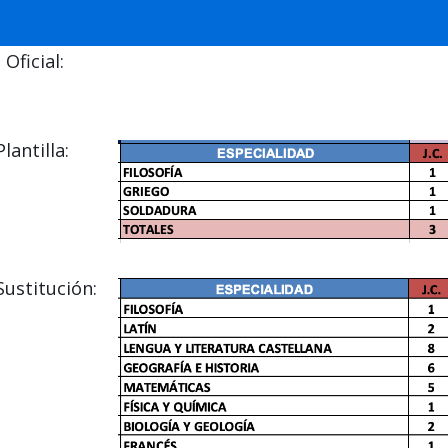
Oficial:
antilla:
ustitución: