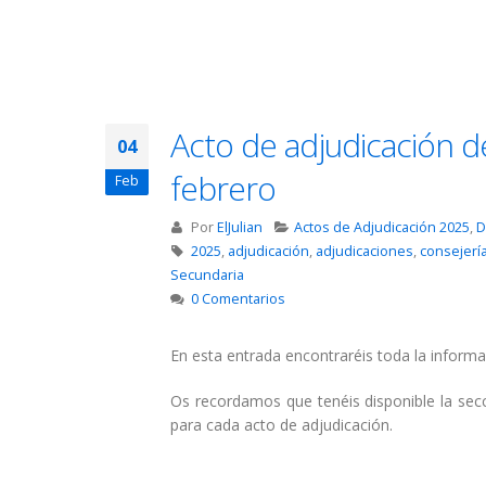
Acto de adjudicación d
04
febrero
Feb
Por
ElJulian
Actos de Adjudicación 2025
,
D
2025
,
adjudicación
,
adjudicaciones
,
consejerí
Secundaria
0 Comentarios
En esta entrada encontraréis toda la informa
Os recordamos que tenéis disponible la se
para cada acto de adjudicación.