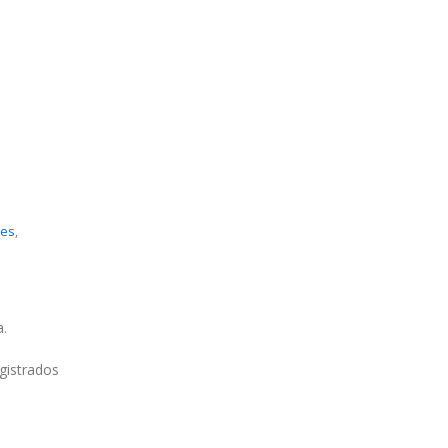
res
,
.
gistrados