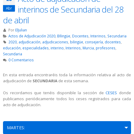
interinos de Secundaria del 28
Abr
de abril
Por
ElJulian
Actos de Adjudicación 2020
,
BIlingüe
,
Docentes
,
Interinos
,
Secundaria
2020
,
adjudicación
,
adjudicaciones
,
bilingüe
,
consejería
,
docentes
,
educación
,
especialidades
,
interino
,
Interinos
,
Murcia
,
profesores
,
Secundaria
0 Comentarios
En esta entrada encontraréis toda la información relativa al acto de
adjudicación de
SECUNDARIA
de esta semana.
Os recordamos que tenéis disponible la sección de
CESES
donde
publicamos periódicamente todos los ceses registrados para cada
acto de adjudicación.
MARTES: