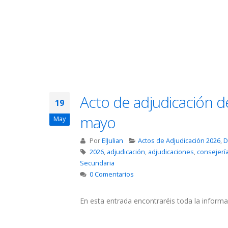
Acto de adjudicación d
19
mayo
May
Por
ElJulian
Actos de Adjudicación 2026
,
D
2026
,
adjudicación
,
adjudicaciones
,
consejerí
Secundaria
0 Comentarios
En esta entrada encontraréis toda la informa