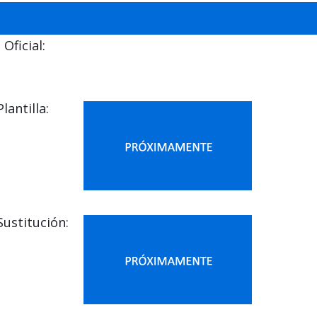
Oficial:
antilla:
ustitución: