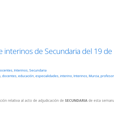
e interinos de Secundaria del 19 de
ocentes
,
Interinos
,
Secundaria
a
,
docentes
,
educación
,
especialidades
,
interino
,
Interinos
,
Murcia
,
profeso
ción relativa al acto de adjudicación de
SECUNDARIA
de esta semana