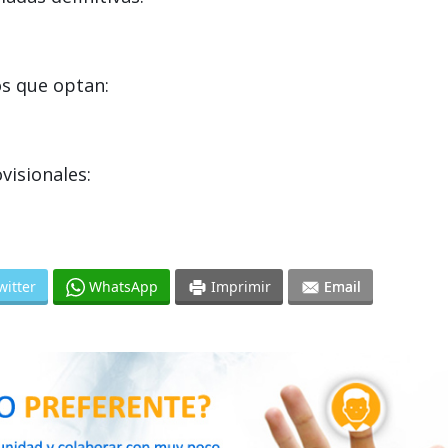
s que optan:
visionales:
witter
WhatsApp
Imprimir
Email