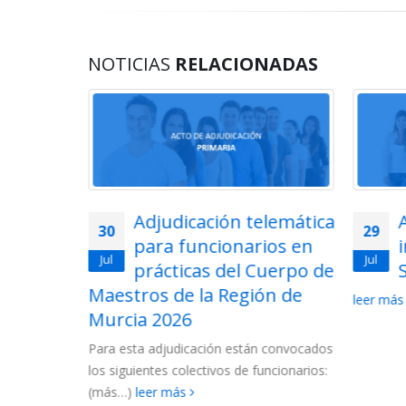
NOTICIAS
RELACIONADAS
lemática
Acto de adjudicación de
29
28
ios en
interinos de
Jul
Jul
uerpo de
Secundaria 2026
ón de
2026-
leer más
La Conse
las lista
 convocados
Cuerpo d
ncionarios:
2027....
l