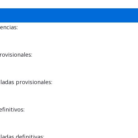
encias:
ovisionales:
adas provisionales:
initivos:
das definitivas: