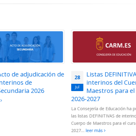
Listas DEFINITIVAS de
Adjudicación tel
27
interinos del Cuerpo de
para funcionarios
Jul
Maestros para el curso
Cuerpo de Maest
2027
la Región de Murcia 202
jería de Educación ha publicado
Para esta adjudicación están c
s DEFINITIVAS de interinos del
los siguientes colectivos de funci
e Maestros para el curso 2026-
(más…)
leer más
eer más