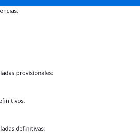
encias:
adas provisionales:
initivos:
das definitivas: