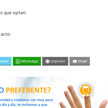
s que optan:
acto:
witter
WhatsApp
Imprimir
Email