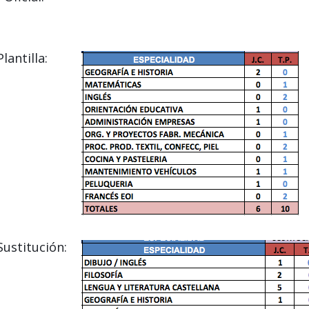
antilla:
ustitución: