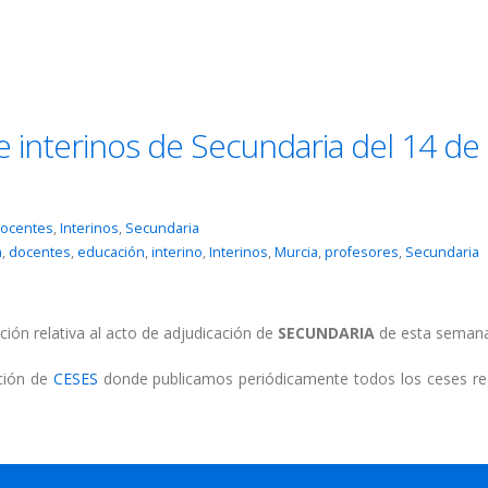
e interinos de Secundaria del 14 de
ocentes
,
Interinos
,
Secundaria
a
,
docentes
,
educación
,
interino
,
Interinos
,
Murcia
,
profesores
,
Secundaria
ción relativa al acto de adjudicación de
SECUNDARIA
de esta semana
cción de
CESES
donde publicamos periódicamente todos los ceses re