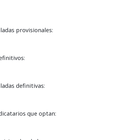
adas provisionales:
initivos:
das definitivas:
icatarios que optan: