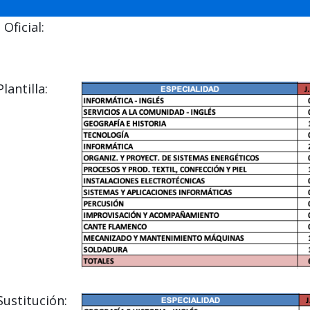
Oficial:
antilla:
ustitución: