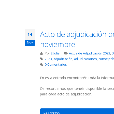
Acto de adjudicación d
14
noviembre
Nov
Por
ElJulian
Actos de Adjudicación 2023
,
D
2023
,
adjudicación
,
adjudicaciones
,
consejerí
0 Comentarios
En esta entrada encontraréis toda la informa
Os recordamos que tenéis disponible la se
para cada acto de adjudicación.