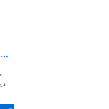
ndaria
.
gistrados