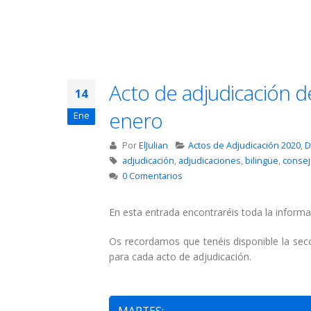
Acto de adjudicación d
14
enero
Ene
Por
ElJulian
Actos de Adjudicación 2020
,
D
adjudicación
,
adjudicaciones
,
bilingüe
,
consej
0 Comentarios
En esta entrada encontraréis toda la informa
Os recordamos que tenéis disponible la se
para cada acto de adjudicación.