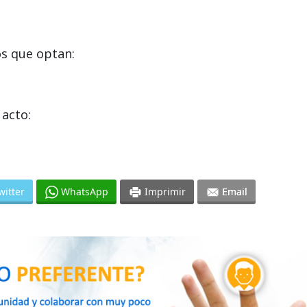
s que optan:
acto:
witter
WhatsApp
Imprimir
Email