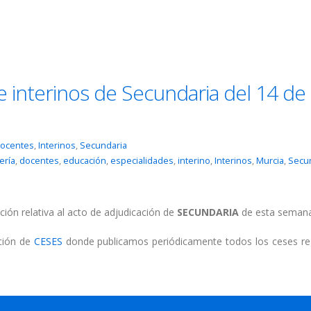
e interinos de Secundaria del 14 de
ocentes
,
Interinos
,
Secundaria
ería
,
docentes
,
educación
,
especialidades
,
interino
,
Interinos
,
Murcia
,
Secu
ción relativa al acto de adjudicación de
SECUNDARIA
de esta semana
cción de
CESES
donde publicamos periódicamente todos los ceses re