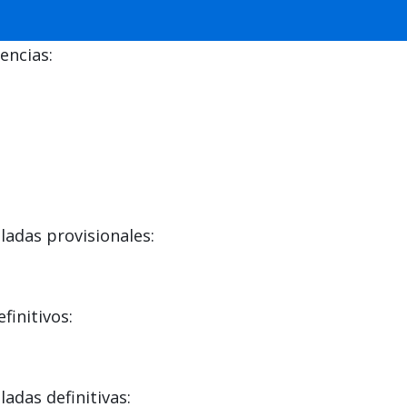
encias:
adas provisionales:
initivos:
das definitivas: