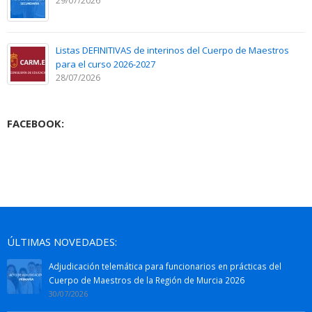
29/07/2026
Listas DEFINITIVAS de interinos del Cuerpo de Maestros
para el curso 2026-2027
28/07/2026
FACEBOOK:
ÚLTIMAS NOVEDADES:
Adjudicación telemática para funcionarios en prácticas del
Cuerpo de Maestros de la Región de Murcia 2026
30/07/2026