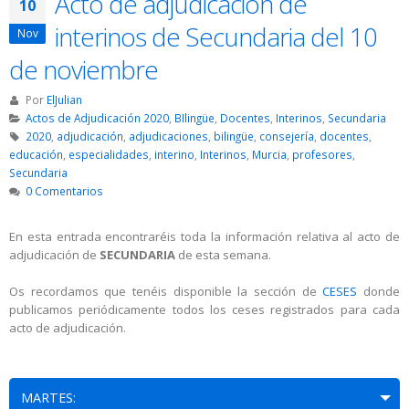
Acto de adjudicación de
10
interinos de Secundaria del 10
Nov
de noviembre
Por
ElJulian
Actos de Adjudicación 2020
,
BIlingüe
,
Docentes
,
Interinos
,
Secundaria
2020
,
adjudicación
,
adjudicaciones
,
bilingüe
,
consejería
,
docentes
,
educación
,
especialidades
,
interino
,
Interinos
,
Murcia
,
profesores
,
Secundaria
0 Comentarios
En esta entrada encontraréis toda la información relativa al acto de
adjudicación de
SECUNDARIA
de esta semana.
Os recordamos que tenéis disponible la sección de
CESES
donde
publicamos periódicamente todos los ceses registrados para cada
acto de adjudicación.
MARTES: