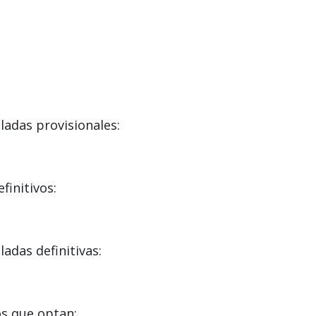
adas provisionales:
initivos:
das definitivas:
s que optan: