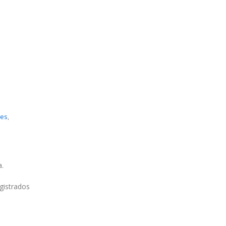
res
,
.
gistrados