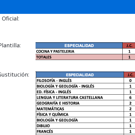
Oficial:
antilla:
ustitución: