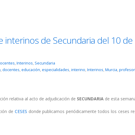
e interinos de Secundaria del 10 de
ocentes
,
Interinos
,
Secundaria
a
,
docentes
,
educación
,
especialidades
,
interino
,
Interinos
,
Murcia
,
profeso
ción relativa al acto de adjudicación de
SECUNDARIA
de esta semana
cción de
CESES
donde publicamos periódicamente todos los ceses re