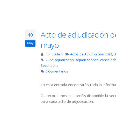
Acto de adjudicación d
10
mayo
May
Por
ElJulian
Actos de Adjudicación 2022
,
D
2022
,
adjudicación
,
adjudicaciones
,
consejerí
Secundaria
0 Comentarios
En esta entrada encontraréis toda la informa
Os recordamos que tenéis disponible la se
para cada acto de adjudicación.