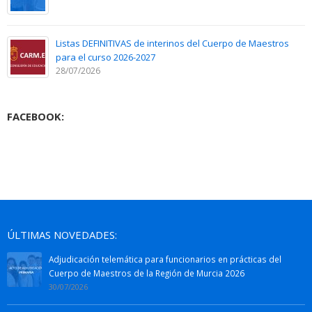
Listas DEFINITIVAS de interinos del Cuerpo de Maestros
para el curso 2026-2027
28/07/2026
FACEBOOK:
ÚLTIMAS NOVEDADES:
Adjudicación telemática para funcionarios en prácticas del
Cuerpo de Maestros de la Región de Murcia 2026
30/07/2026