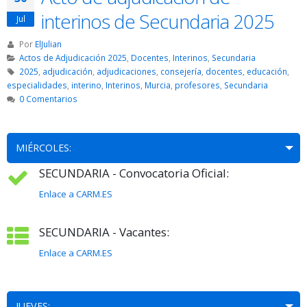
interinos de Secundaria 2025
Jul
Por
ElJulian
Actos de Adjudicación 2025
,
Docentes
,
Interinos
,
Secundaria
2025
,
adjudicación
,
adjudicaciones
,
consejería
,
docentes
,
educación
,
especialidades
,
interino
,
Interinos
,
Murcia
,
profesores
,
Secundaria
0 Comentarios
MIÉRCOLES:
SECUNDARIA - Convocatoria Oficial:
Enlace a CARM.ES
SECUNDARIA - Vacantes:
Enlace a CARM.ES
JUEVES: