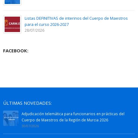
Listas DEFINITIVAS de interinos del Cuerpo de Maestros
para el curso 2026-2027
28/07/2026
FACEBOOK:
ÚLTIMAS NOVEDADES:
Adjudicación telemática para funcionarios en prácticas del
Cuerpo de Maestros de la Región de Murcia 2026
30/07/2026