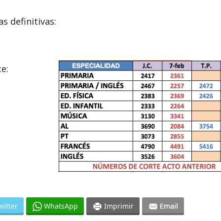
s definitivas:
e:
witter
WhatsApp
Imprimir
Email