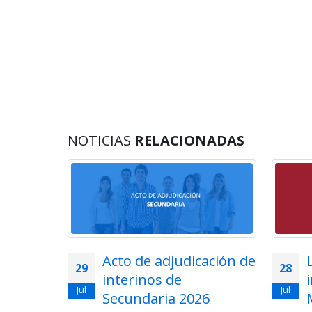
NOTICIAS
RELACIONADAS
lemática
Acto de adjudicación de
29
28
ios en
interinos de
Jul
Jul
uerpo de
Secundaria 2026