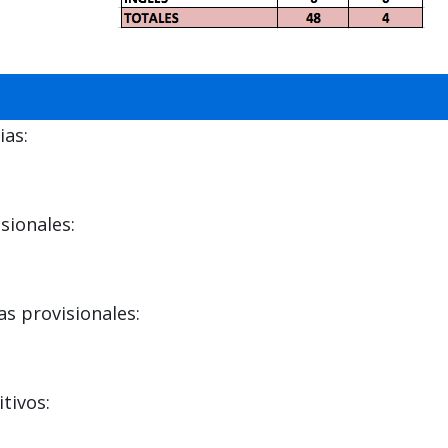
ias:
sionales:
s provisionales:
tivos: