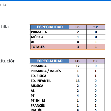
ial:
illa:
itución: