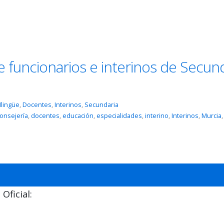
e funcionarios e interinos de Secun
Ilingüe
,
Docentes
,
Interinos
,
Secundaria
onsejería
,
docentes
,
educación
,
especialidades
,
interino
,
Interinos
,
Murcia
,
Oficial: