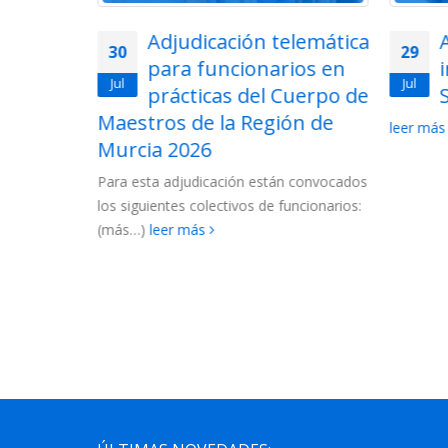
lemática
Acto de adjudicación de
29
28
ios en
interinos de
Jul
Jul
uerpo de
Secundaria 2026
ón de
2026-
leer más
La Conse
las lista
 convocados
Cuerpo d
ncionarios:
2027....
l