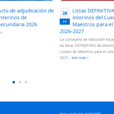
Listas DEFINITIVAS de
Adjudicación tel
27
interinos del Cuerpo de
para funcionarios
Jul
Maestros para el curso
Cuerpo de Maest
2027
la Región de Murcia 202
jería de Educación ha publicado
Para esta adjudicación están c
s DEFINITIVAS de interinos del
los siguientes colectivos de funci
e Maestros para el curso 2026-
(más…)
leer más
eer más