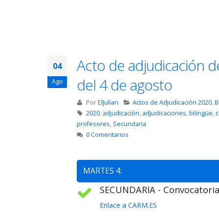
Acto de adjudicación d
04
del 4 de agosto
Ago
Por
ElJulian
Actos de Adjudicación 2020
,
B
2020
,
adjudicación
,
adjudicaciones
,
bilingüe
,
c
profesores
,
Secundaria
0 Comentarios
MARTES 4:
SECUNDARIA - Convocatoria 
Enlace a CARM.ES