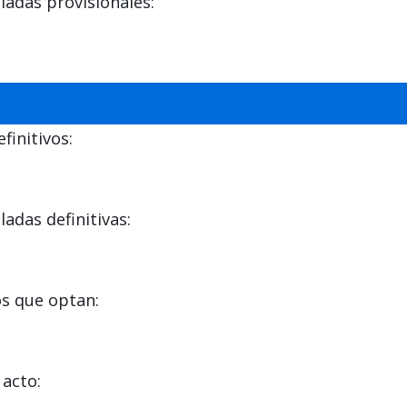
adas provisionales:
initivos:
das definitivas:
s que optan:
acto: