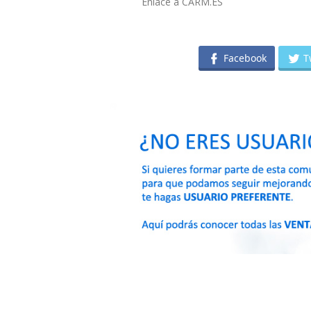
Enlace a CARM.ES
Facebook
T