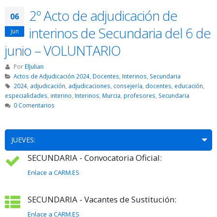
2º Acto de adjudicación de
06
interinos de Secundaria del 6 de
Jun
junio – VOLUNTARIO
Por
ElJulian
Actos de Adjudicación 2024
,
Docentes
,
Interinos
,
Secundaria
2024
,
adjudicación
,
adjudicaciones
,
consejería
,
docentes
,
educación
,
especialidades
,
interino
,
Interinos
,
Murcia
,
profesores
,
Secundaria
0 Comentarios
JUEVES:
SECUNDARIA - Convocatoria Oficial:
Enlace a CARM.ES
SECUNDARIA - Vacantes de Sustitución:
Enlace a CARM.ES